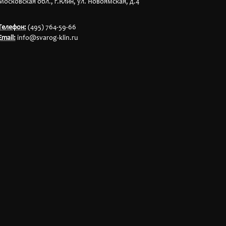
Московская обл., г.Клин, ул. Новоямская, д.4
Телефон:
(495) 764-59-66
Email:
info@svarog-klin.ru