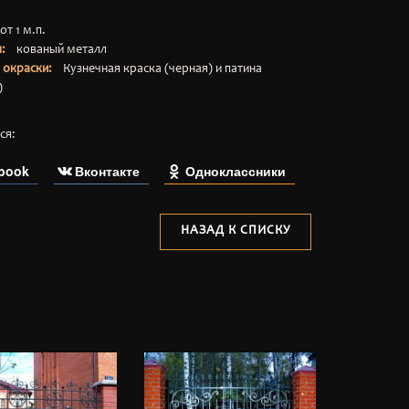
:
от 1 м.п.
ал:
кованый металл
ы окраски:
Кузнечная краска (черная) и патина
)
ся:
book
Вконтакте
Одноклассники
НАЗАД К СПИСКУ