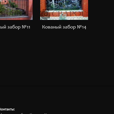
ый забор №11
Кованый забор №14
Кован
Контакты: