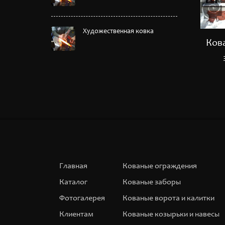
Художественная ковка
Кованое навершие
Ков
забора №5
Главная
Кованые ограждения
Каталог
Кованые заборы
Фотогалерея
Кованые ворота и калитки
Клиентам
Кованые козырьки и навесы