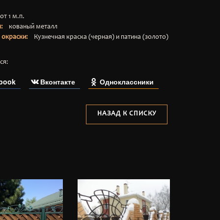
:
от 1 м.п.
ал:
кованый металл
ы окраски:
Кузнечная краска (черная) и патина (золото)
ся:
book
Вконтакте
Одноклассники
НАЗАД К СПИСКУ