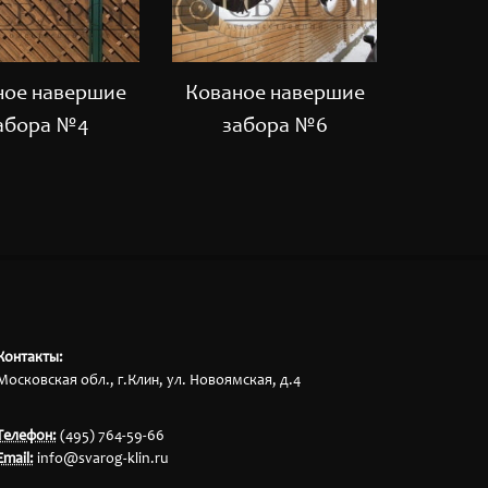
ное навершие
Кованое навершие
Кован
абора №4
забора №6
за
Контакты:
Московская обл., г.Клин, ул. Новоямская, д.4
Телефон:
(495) 764-59-66
Email:
info@svarog-klin.ru